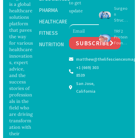
to get
Expand
is a global
Surgeo
s as
PHARMA
healthcare
update
n
Salmon
solutions
Struck
ella
HEALTHCARE
platform
Off
Outbre
that paves
TRF2
Medical
FITNESS
ak
the way
Protein
Registe
Sickens
SUBSCRIBE
for various
Found
r After
NUTRITION
98
to Drive
healthcare
Botche
Across
Muscle
d Bowel
innovation
17
matthew@thelifesciencesmaga
Stem
Operati
States
s, expert
Cell
on
+1 (669) 303
advice,
Repair
and the
8539
Beyond
success
San Jose,
Chromo
stories of
some
California
profession
Protect
als in the
ion
field who
are driving
transform
ation with
their