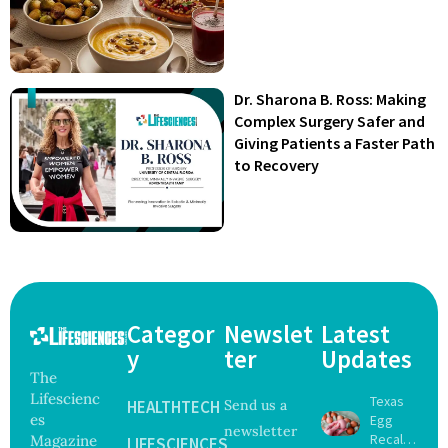
Dr. Sharona B. Ross: Making
Complex Surgery Safer and
Giving Patients a Faster Path
to Recovery
Categor
Newslet
Latest
y
ter
Updates
The
Lifescienc
Texas
HEALTHTECH
Send us a
es
Egg
newsletter
Recall
Magazine
LIFESCIENCES